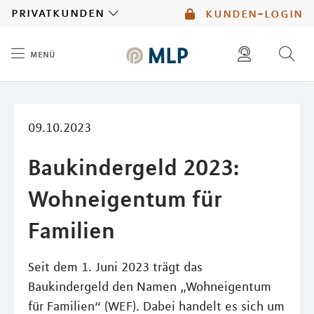
MLP
privatkunden
kunden-login
menü
Inhalt
diese website durchsuchen
mlp berater finden
09.10.2023
Baukindergeld 2023:
Wohneigentum für
Familien
Seit dem 1. Juni 2023 trägt das
Baukindergeld den Namen „Wohneigentum
für Familien“ (WEF). Dabei handelt es sich um