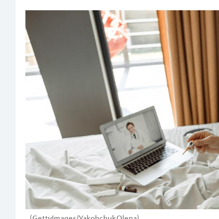
(GettyImages/YakobchukOlena)