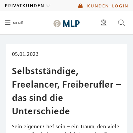
MLP
privatkunden
kunden-login
menü
Inhalt
diese website durchsuchen
mlp berater finden
05.01.2023
Selbstständige,
Freelancer, Freiberufler –
das sind die
Unterschiede
Sein eigener Chef sein – ein Traum, den viele